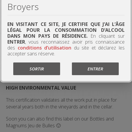
The Vins des Broyers team is happy to
Broyers
share its joy of having received the
HEV label !
EN VISITANT CE SITE, JE CERTIFIE QUE J’AI L’ÂGE
LÉGAL POUR LA CONSOMMATION D’ALCOOL
DANS MON PAYS DE RÉSIDENCE.
En cliquant sur
ENTRER
, vous reconnaissez avoir pris connaissance
des
conditions d’utilisation
du site et déclarez les
accepter sans réserve.
SORTIR
ENTRER
HIGH ENVIRONMENTAL VALUE
This certification validates all the work put in place for
several years both in the vineyards and in the cellar.
Soon you can also find this label on our Bottles and
Magnums Jeu de Bulles 🙂