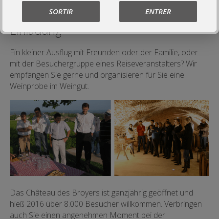
SORTIR
ENTRER
Einladung
Ein kleiner Ausflug mit Freunden oder der Familie, oder
mit der Besuchergruppe eines Reiseveranstalters? Wir
empfangen Sie gerne und organisieren für Sie eine
Weinprobe im Weingut.
Das Château des Broyers ist ganzjährig geöffnet und
hieß 2016 über 8.000 Besucher willkommen. Verbringen
auch Sie einen angenehmen Moment bei der