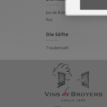
Jeu de Bulles
Roz
Die Säfte
Traubensaft