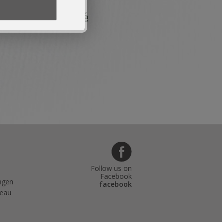
Pouilly-Fuissé
Follow us on
Facebook
ngen
facebook
teau