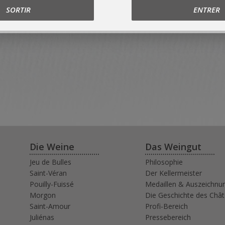
SORTIR
ENTRER
Saint-Véran
Die Weine
Das Weingut
Jeu de Bulles
Philosophie
Saint-Véran
Der Kellermeister
Pouilly-Fuissé
Medaillen & Auszeichnu
Morgon
Die Geschichte des Châ
Saint-Amour
Profi-Bereich
Juliénas
Pressebereich