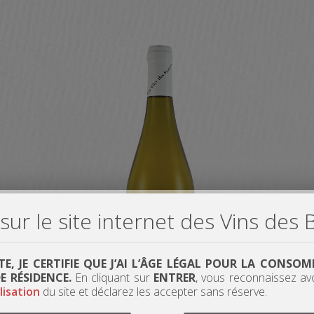
ur le site internet des Vins des 
ITE, JE CERTIFIE QUE J’AI L’ÂGE LÉGAL POUR LA CONS
 RÉSIDENCE.
En cliquant sur
ENTRER
, vous reconnaissez av
lisation
du site et déclarez les accepter sans réserve.