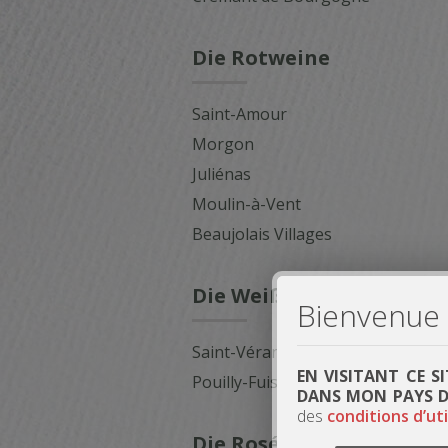
Die Rotweine
Saint-Amour
Morgon
Juliénas
Moulin-à-Vent
Beaujolais Villages
Die Weißweine
Bienvenue s
Saint-Véran
EN VISITANT CE S
Pouilly-Fuissé
DANS MON PAYS DE
des
conditions d’uti
Die Rosé-Weine