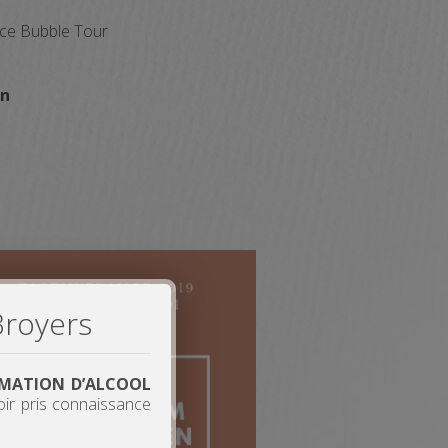
nce Bubble Tour
en
Broyers
OMMATION D’ALCOOL
oir pris connaissance