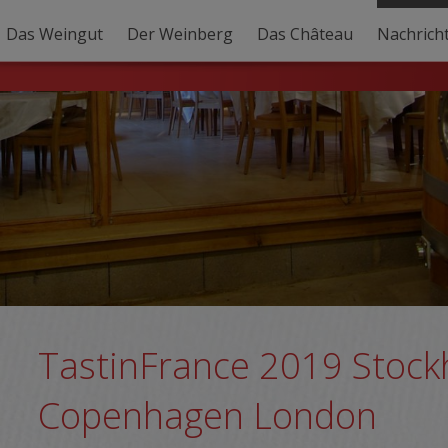
Das Weingut
Der Weinberg
Das Château
Nachrich
TastinFrance 2019 Stoc
Copenhagen London