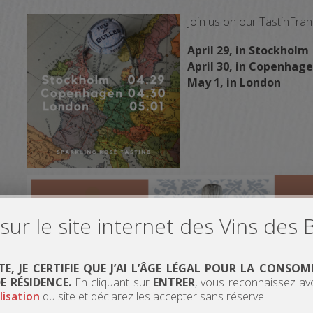
Join us on our TastinFra
April 29, in
Stockholm
April 30, in Copenhag
May 1, in London
ur le site internet des Vins des 
ITE, JE CERTIFIE QUE J’AI L’ÂGE LÉGAL POUR LA CONS
 RÉSIDENCE.
En cliquant sur
ENTRER
, vous reconnaissez av
lisation
du site et déclarez les accepter sans réserve.