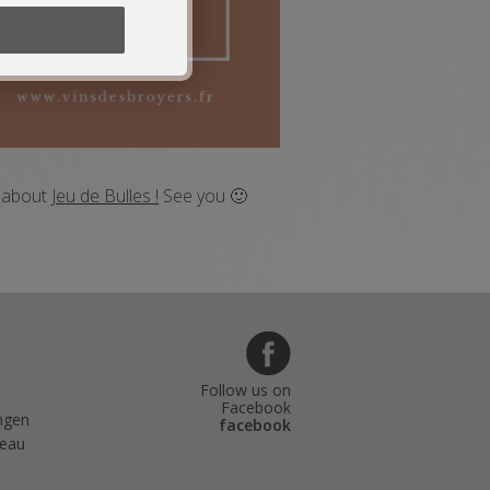
l about
Jeu de Bulles !
See you 🙂
Follow us on
Facebook
ngen
facebook
teau