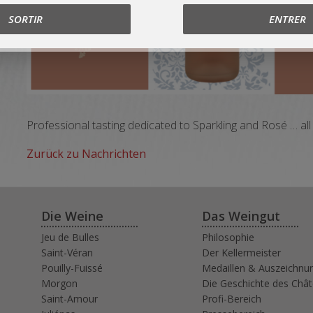
SORTIR
ENTRER
Professional tasting dedicated to Sparkling and Rosé … al
Zurück zu Nachrichten
Die Weine
Das Weingut
Jeu de Bulles
Philosophie
Saint-Véran
Der Kellermeister
Pouilly-Fuissé
Medaillen & Auszeichnu
Morgon
Die Geschichte des Châ
Saint-Amour
Profi-Bereich