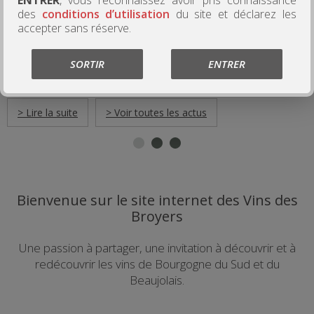
des
conditions d’utilisation
du site et déclarez les
Strasbourg, Arras, Sanary ... retrouvons nous pour les prochains
accepter sans réserve.
Salons des Vins et Vignerons Indépendants de ce début d'année
2026. Nouveau millésime pour le Jeu de Bulles Rosé et
SORTIR
ENTRER
découverte du Jeu de Bulles Blanc de Blanc.
> Lire la suite
> Voir toutes les actus
Bienvenue sur le site internet des Vins des
Broyers
Une passion à partager, une invitation à découvrir et à
redécouvrir les vins de Bourgogne du Sud et du
Beaujolais.