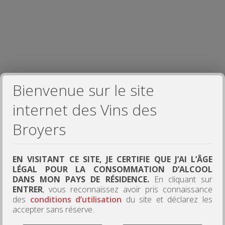
Bienvenue sur le site
internet des Vins des
Broyers
Acces Map
EN VISITANT CE SITE, JE CERTIFIE QUE J’AI L’ÂGE
LÉGAL POUR LA CONSOMMATION D’ALCOOL
Vins des Broyers
DANS MON PAYS DE RÉSIDENCE.
En cliquant sur
1333, route de Juliénas
ENTRER
, vous reconnaissez avoir pris connaissance
71570 La Chapelle de Guinchay
des
conditions d’utilisation
du site et déclarez les
Tel : +33 (0)3 85 36 57 37
accepter sans réserve.
To reach us by car, it is very simple, enter on your GPS or