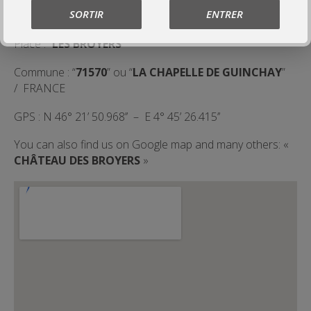
SORTIR
ENTRER
your APP :
Place : “
LES BROYERS
”
Commune : “
71570
” ou “
LA CHAPELLE DE GUINCHAY
”
/ FRANCE
GPS : N 46° 21’ 50.968’’ – E 4° 45’ 26.415’’
You can also find us on Google map and many others: «
CHÂTEAU DES BROYERS
»