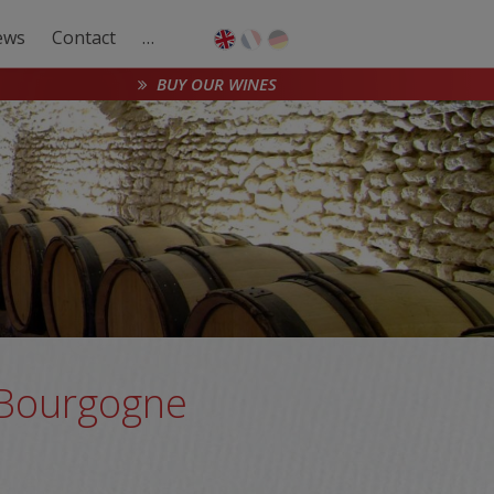
ews
Contact
…
BUY OUR WINES
 Bourgogne