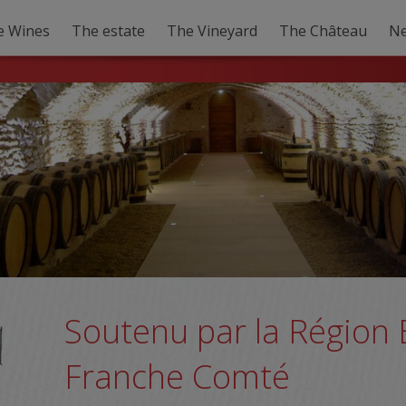
e Wines
The estate
The Vineyard
The Château
N
Soutenu par la Région
Franche Comté