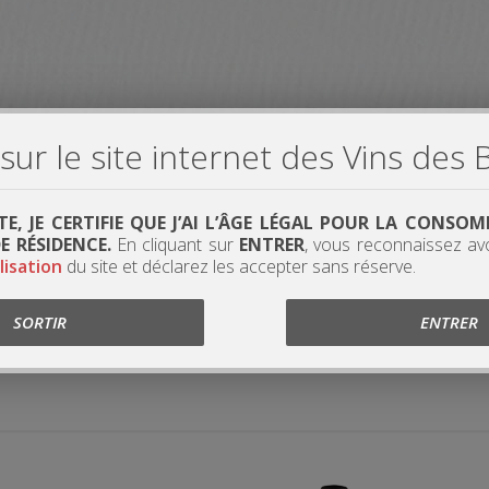
ur le site internet des Vins des 
ITE, JE CERTIFIE QUE J’AI L’ÂGE LÉGAL POUR LA CONS
 RÉSIDENCE.
En cliquant sur
ENTRER
, vous reconnaissez av
lisation
du site et déclarez les accepter sans réserve.
SORTIR
ENTRER