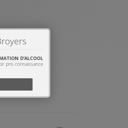
Broyers
OMMATION D’ALCOOL
oir pris connaissance