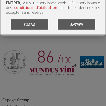
ENTRER
, vous reconnaissez avoir pris connaissance
Suivez nous sur notre page facebook
des
conditions d’utilisation
du site et déclarez les
accepter sans réserve.
Commander
SORTIR
ENTRER
Cépage
Gamay